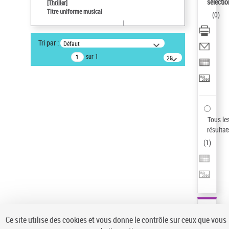
Sauvegarder votre recherche
sélectio
[Thriller]
Titre uniforme musical
(
0
)
AFFINER
Type de notice d'autorité
Tri par :
Défaut
Œuvre
(1)
sur 1
20
résultats/page
Titre uniforme musical
(1)
Statut de la notice d’autorité
Pays
Auteur d’œuvre
Tous le
résultat
(
1
)
Ce site utilise des cookies et vous donne le contrôle sur ceux que vous