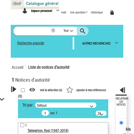
Panneau de gestion des cookies
Espace personnel
Aide
Une question ?
Historique
Tout
Recherche avancée
AUTRES RECHERCHES
Accueil
Liste de notices d’autorité
1
Notices d'autorité
Voir la sélection (
0
)
Ajouter à mes références
(
0
)
VOTRE RECHERCHE
RÉCUPÉRER
LES
Tri par :
Défaut
NOTICES
Recherche avancée dans les
sur 1
notices d’autorité
20
résultats/page
Œuvres liées à l'auteur :
1
Temperton, Rod (1947-2016)
Ma
Temperton, Rod (1947-2016)