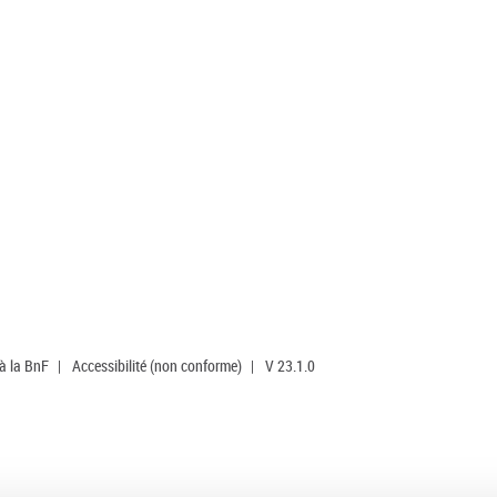
 à la BnF
|
Accessibilité (non conforme)
|
V 23.1.0