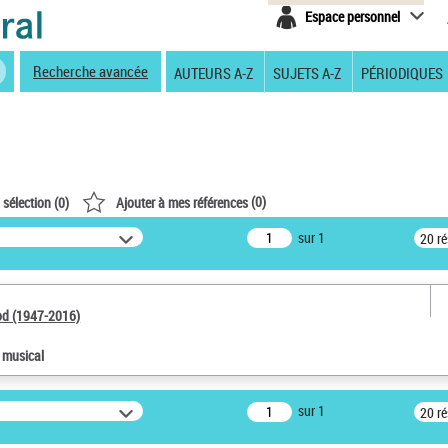
Espace personnel
Recherche avancée
AUTEURS A-Z
SUJETS A-Z
PÉRIODIQUES
(
0
)
 sélection (
0
)
Ajouter à mes références
sur 1
20 r
od (1947-2016)
e musical
sur 1
20 r