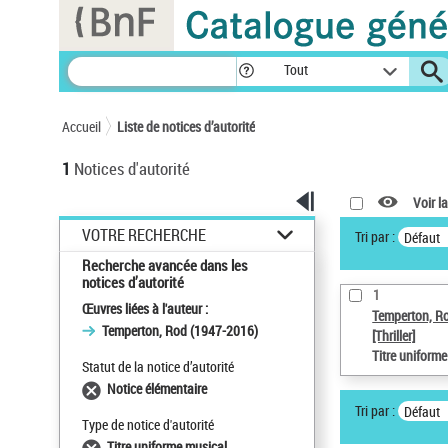
Panneau de gestion des cookies
Tout
Accueil
Liste de notices d’autorité
1
Notices d'autorité
Voir la
VOTRE RECHERCHE
Tri par :
Défaut
Recherche avancée dans les
notices d’autorité
1
Œuvres liées à l'auteur :
Temperton, R
Temperton, Rod (1947-2016)
[Thriller]
Titre uniform
Statut de la notice d’autorité
Notice élémentaire
Tri par :
Défaut
Type de notice d'autorité
Titre uniforme musical