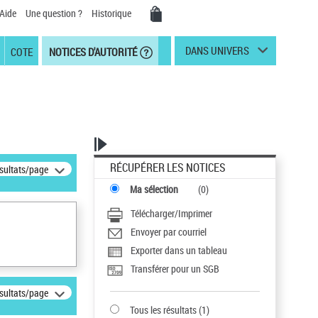
Aide
Une question ?
Historique
DANS UNIVERS
COTE
NOTICES D'AUTORITÉ
RÉCUPÉRER LES NOTICES
ésultats/page
Ma sélection
(
0
)
Télécharger/Imprimer
Envoyer par courriel
Exporter dans un tableau
Transférer pour un SGB
ésultats/page
Tous les résultats
(
1
)