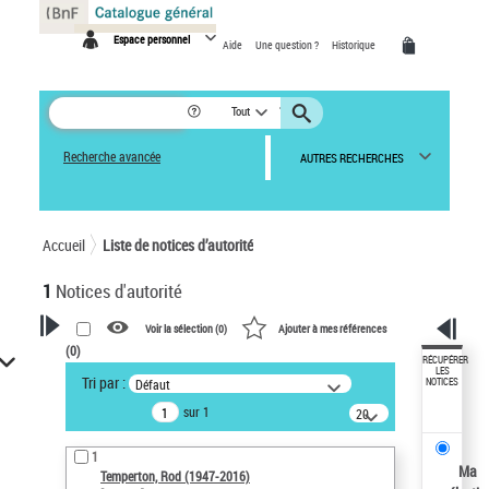
Panneau de gestion des cookies
Espace personnel
Aide
Une question ?
Historique
Tout
Recherche avancée
AUTRES RECHERCHES
Accueil
Liste de notices d’autorité
1
Notices d'autorité
Voir la sélection (
0
)
Ajouter à mes références
(
0
)
VOTRE RECHERCHE
RÉCUPÉRER
LES
Tri par :
Défaut
NOTICES
Recherche avancée dans les
sur 1
notices d’autorité
20
résultats/page
Œuvres liées à l'auteur :
1
Temperton, Rod (1947-2016)
Ma
Temperton, Rod (1947-2016)