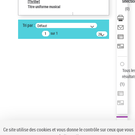
sélectio
[Thriller]
Pays
Titre uniforme musical
(
0
)
ne s'applique pas
Sauvegarder votre recherche
Tri par :
Défaut
AFFINER
sur 1
20
résultats/page
Type de notice d'autorité
Œuvre
(1)
Titre uniforme musical
(1)
Statut de la notice d’autorité
Tous le
résultat
Pays
(
1
)
Auteur d’œuvre
Ce site utilise des cookies et vous donne le contrôle sur ceux que vous