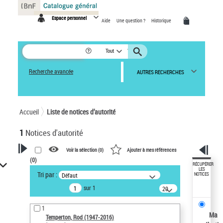
Panneau de gestion des cookies
Espace personnel
Aide
Une question ?
Historique
Tout
Recherche avancée
AUTRES RECHERCHES
Accueil
Liste de notices d’autorité
1
Notices d'autorité
Voir la sélection (
0
)
Ajouter à mes références
(
0
)
VOTRE RECHERCHE
RÉCUPÉRER
LES
Tri par :
Défaut
NOTICES
Recherche avancée dans les
sur 1
notices d’autorité
20
résultats/page
Œuvres liées à l'auteur :
1
Temperton, Rod (1947-2016)
Ma
Temperton, Rod (1947-2016)