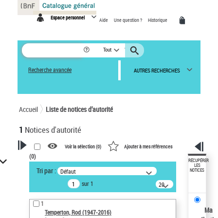
Panneau de gestion des cookies
Espace personnel
Aide
Une question ?
Historique
Tout
Recherche avancée
AUTRES RECHERCHES
Accueil
Liste de notices d’autorité
1
Notices d'autorité
Voir la sélection (
0
)
Ajouter à mes références
(
0
)
VOTRE RECHERCHE
RÉCUPÉRER
LES
Tri par :
Défaut
NOTICES
Recherche avancée dans les
sur 1
notices d’autorité
20
résultats/page
Œuvres liées à l'auteur :
1
Temperton, Rod (1947-2016)
Ma
Temperton, Rod (1947-2016)