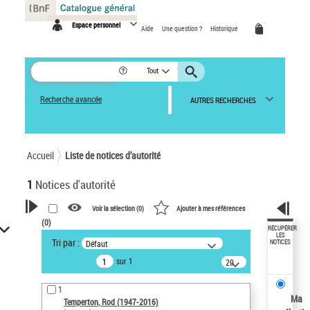
Panneau de gestion des cookies
Espace personnel
Aide
Une question ?
Historique
Tout
Recherche avancée
AUTRES RECHERCHES
Accueil
Liste de notices d’autorité
1
Notices d'autorité
Voir la sélection (
0
)
Ajouter à mes références
(
0
)
VOTRE RECHERCHE
RÉCUPÉRER
LES
Tri par :
Défaut
NOTICES
Recherche avancée dans les
sur 1
notices d’autorité
20
résultats/page
Œuvres liées à l'auteur :
1
Temperton, Rod (1947-2016)
Ma
Temperton, Rod (1947-2016)