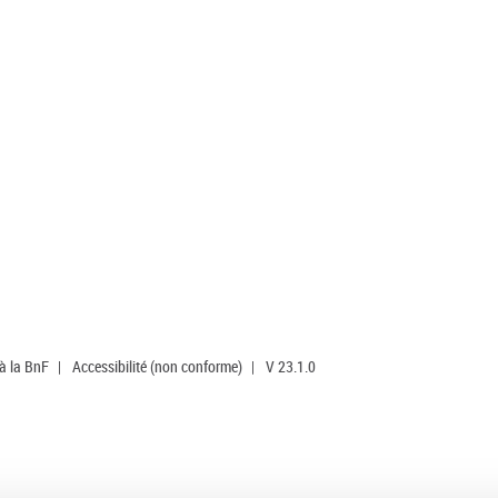
 à la BnF
|
Accessibilité (non conforme)
|
V 23.1.0