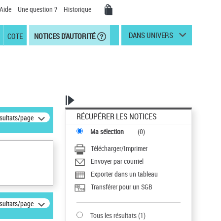
Aide
Une question ?
Historique
DANS UNIVERS
COTE
NOTICES D'AUTORITÉ
RÉCUPÉRER LES NOTICES
ésultats/page
Ma sélection
(
0
)
Télécharger/Imprimer
Envoyer par courriel
Exporter dans un tableau
Transférer pour un SGB
ésultats/page
Tous les résultats
(
1
)