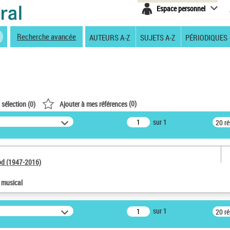
Espace personnel
Recherche avancée
AUTEURS A-Z
SUJETS A-Z
PÉRIODIQUES
(
0
)
 sélection (
0
)
Ajouter à mes références
sur 1
20 r
od (1947-2016)
e musical
sur 1
20 r