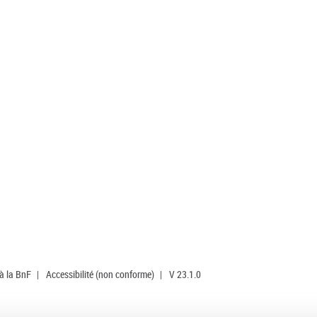
 à la BnF
|
Accessibilité (non conforme)
|
V 23.1.0