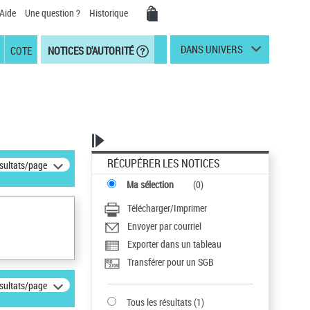
Aide
Une question ?
Historique
DANS UNIVERS
COTE
NOTICES D'AUTORITÉ
RÉCUPÉRER LES NOTICES
ésultats/page
Ma sélection
(
0
)
Télécharger/Imprimer
Envoyer par courriel
Exporter dans un tableau
Transférer pour un SGB
ésultats/page
Tous les résultats
(
1
)