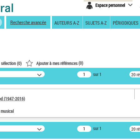
Espace personnel
Recherche avancée
AUTEURS A-Z
SUJETS A-Z
PÉRIODIQUES
(
0
)
 sélection (
0
)
Ajouter à mes références
sur 1
20 r
od (1947-2016)
e musical
sur 1
20 r