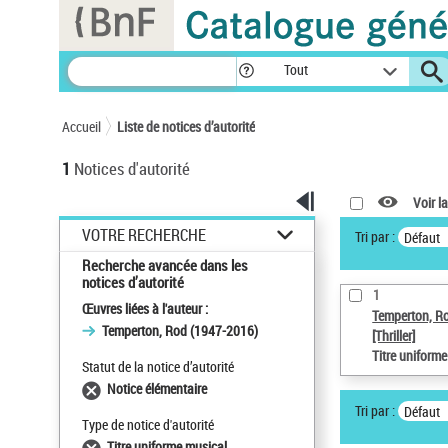
Panneau de gestion des cookies
Tout
Accueil
Liste de notices d’autorité
1
Notices d'autorité
Voir la
VOTRE RECHERCHE
Tri par :
Défaut
Recherche avancée dans les
notices d’autorité
1
Œuvres liées à l'auteur :
Temperton, R
Temperton, Rod (1947-2016)
[Thriller]
Titre uniform
Statut de la notice d’autorité
Notice élémentaire
Tri par :
Défaut
Type de notice d'autorité
Titre uniforme musical