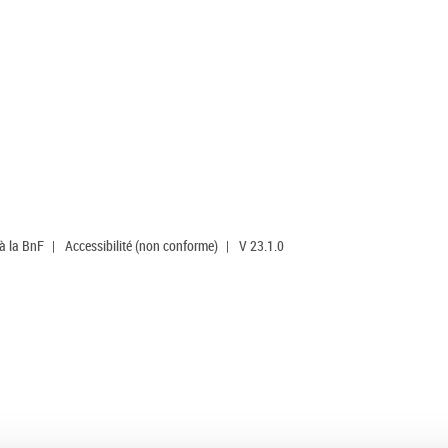
 à la BnF
|
Accessibilité (non conforme)
|
V 23.1.0