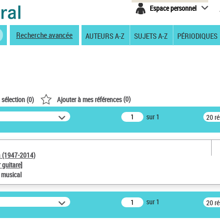
Espace personnel
Recherche avancée
AUTEURS A-Z
SUJETS A-Z
PÉRIODIQUES
(
0
)
 sélection (
0
)
Ajouter à mes références
sur 1
20 r
a (1947-2014)
 guitare]
e musical
sur 1
20 r