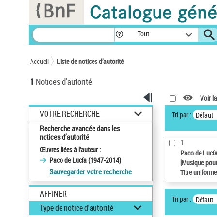
Panneau de gestion des cookies
Tout
Accueil
Liste de notices d’autorité
1
Notices d'autorité
Voir la
VOTRE RECHERCHE
Tri par :
Défaut
Recherche avancée dans les
notices d’autorité
1
Œuvres liées à l'auteur :
Paco de Lucí
Paco de Lucía (1947-2014)
[Musique pour
Sauvegarder votre recherche
Titre uniform
AFFINER
Tri par :
Défaut
Type de notice d'autorité