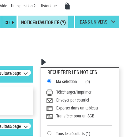
Aide
Une question ?
Historique
DANS UNIVERS
COTE
NOTICES D'AUTORITÉ
RÉCUPÉRER LES NOTICES
ésultats/page
Ma sélection
(
0
)
Télécharger/Imprimer
Envoyer par courriel
Exporter dans un tableau
Transférer pour un SGB
ésultats/page
Tous les résultats
(
1
)