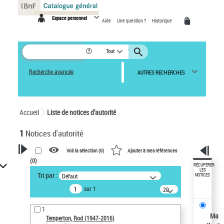
Panneau de gestion des cookies
Espace personnel
Aide
Une question ?
Historique
Tout
Recherche avancée
AUTRES RECHERCHES
Accueil
Liste de notices d’autorité
1
Notices d'autorité
Voir la sélection (
0
)
Ajouter à mes références
(
0
)
VOTRE RECHERCHE
RÉCUPÉRER
LES
Tri par :
Défaut
NOTICES
Recherche avancée dans les
sur 1
notices d’autorité
20
résultats/page
Œuvres liées à l'auteur :
1
Temperton, Rod (1947-2016)
Ma
Temperton, Rod (1947-2016)