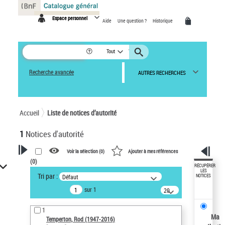
Panneau de gestion des cookies
Espace personnel
Aide
Une question ?
Historique
Tout
Recherche avancée
AUTRES RECHERCHES
Accueil
Liste de notices d’autorité
1
Notices d'autorité
Voir la sélection (
0
)
Ajouter à mes références
(
0
)
VOTRE RECHERCHE
RÉCUPÉRER
LES
Tri par :
Défaut
NOTICES
Recherche avancée dans les
sur 1
notices d’autorité
20
résultats/page
Œuvres liées à l'auteur :
1
Temperton, Rod (1947-2016)
Ma
Temperton, Rod (1947-2016)