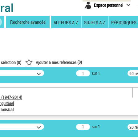
Espace personnel
Recherche avancée
AUTEURS A-Z
SUJETS A-Z
PÉRIODIQUES
(
0
)
 sélection (
0
)
Ajouter à mes références
sur 1
20 r
a (1947-2014)
 guitare]
e musical
sur 1
20 r