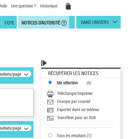
Aide
Une question ?
Historique
DANS UNIVERS
COTE
NOTICES D'AUTORITÉ
RÉCUPÉRER LES NOTICES
ésultats/page
Ma sélection
(
0
)
Télécharger/Imprimer
Envoyer par courriel
Exporter dans un tableau
Transférer pour un SGB
ésultats/page
Tous les résultats
(
1
)