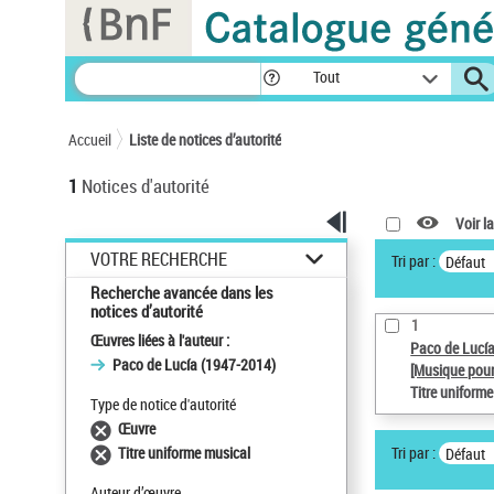
Panneau de gestion des cookies
Tout
Accueil
Liste de notices d’autorité
1
Notices d'autorité
Voir la
VOTRE RECHERCHE
Tri par :
Défaut
Recherche avancée dans les
notices d’autorité
1
Œuvres liées à l'auteur :
Paco de Lucí
Paco de Lucía (1947-2014)
[Musique pour
Titre uniform
Type de notice d'autorité
Œuvre
Tri par :
Titre uniforme musical
Défaut
Auteur d’œuvre