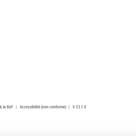
 à la BnF
|
Accessibilité (non conforme)
|
V 23.1.0