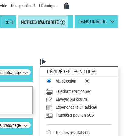
Aide
Une question ?
Historique
DANS UNIVERS
COTE
NOTICES D'AUTORITÉ
RÉCUPÉRER LES NOTICES
ésultats/page
Ma sélection
(
0
)
Télécharger/Imprimer
Envoyer par courriel
Exporter dans un tableau
Transférer pour un SGB
ésultats/page
Tous les résultats
(
1
)