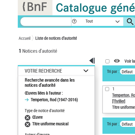
Panneau de gestion des cookies
Tout
Accueil
Liste de notices d’autorité
1
Notices d'autorité
Voir la
VOTRE RECHERCHE
Tri par :
Défaut
Recherche avancée dans les
notices d’autorité
1
Œuvres liées à l'auteur :
Temperton, R
Temperton, Rod (1947-2016)
[Thriller]
Titre uniform
Type de notice d'autorité
Œuvre
Tri par :
Titre uniforme musical
Défaut
Auteur d’œuvre