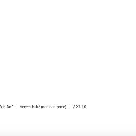
 à la BnF
|
Accessibilité (non conforme)
|
V 23.1.0