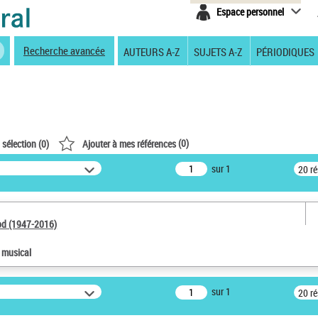
Espace personnel
Recherche avancée
AUTEURS A-Z
SUJETS A-Z
PÉRIODIQUES
(
0
)
 sélection (
0
)
Ajouter à mes références
sur 1
20 r
od (1947-2016)
e musical
sur 1
20 r