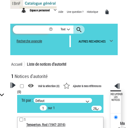
Panneau de gestion des cookies
Espace personnel
Aide
Une question ?
Historique
Tout
Recherche avancée
AUTRES RECHERCHES
Accueil
Liste de notices d’autorité
1
Notices d'autorité
Voir la sélection (
0
)
Ajouter à mes références
(
0
)
VOTRE RECHERCHE
RÉCUPÉRER
LES
Tri par :
Défaut
NOTICES
Recherche avancée dans les
sur 1
notices d’autorité
20
résultats/page
Œuvres liées à l'auteur :
1
Temperton, Rod (1947-2016)
Ma
Temperton, Rod (1947-2016)