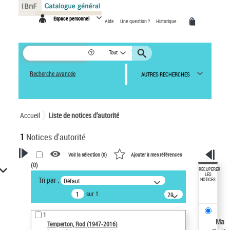
Panneau de gestion des cookies
Espace personnel
Aide
Une question ?
Historique
Tout
Recherche avancée
AUTRES RECHERCHES
Accueil
Liste de notices d’autorité
1
Notices d'autorité
Voir la sélection (
0
)
Ajouter à mes références
(
0
)
VOTRE RECHERCHE
RÉCUPÉRER
LES
Tri par :
Défaut
NOTICES
Recherche avancée dans les
sur 1
notices d’autorité
20
résultats/page
Œuvres liées à l'auteur :
1
Temperton, Rod (1947-2016)
Ma
Temperton, Rod (1947-2016)