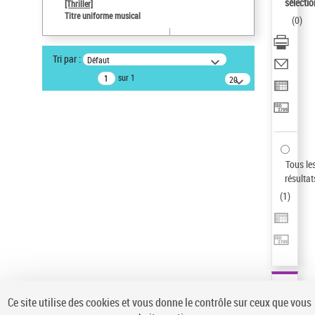
sélectio
[Thriller]
Auteur d’œuvre
Titre uniforme musical
(
0
)
Temperton, Rod (1947-2016)
Sauvegarder votre recherche
Tri par :
Défaut
AFFINER
sur 1
20
résultats/page
Type de notice d'autorité
Œuvre
(1)
Titre uniforme musical
(1)
Statut de la notice d’autorité
Tous le
résultat
Pays
(
1
)
Auteur d’œuvre
Ce site utilise des cookies et vous donne le contrôle sur ceux que vous