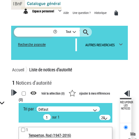
Panneau de gestion des cookies
Espace personnel
Aide
Une question ?
Historique
Tout
Recherche avancée
AUTRES RECHERCHES
Accueil
Liste de notices d’autorité
1
Notices d'autorité
Voir la sélection (
0
)
Ajouter à mes références
(
0
)
VOTRE RECHERCHE
RÉCUPÉRER
LES
Tri par :
Défaut
NOTICES
Recherche avancée dans les
sur 1
notices d’autorité
20
résultats/page
Œuvres liées à l'auteur :
1
Temperton, Rod (1947-2016)
Ma
Temperton, Rod (1947-2016)