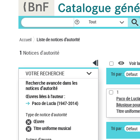
Panneau de gestion des cookies
Tout
Accueil
Liste de notices d’autorité
1
Notices d'autorité
Voir la
VOTRE RECHERCHE
Tri par :
Défaut
Recherche avancée dans les
notices d’autorité
1
Œuvres liées à l'auteur :
Paco de Lucí
Paco de Lucía (1947-2014)
[Musique pour
Titre uniform
Type de notice d'autorité
Œuvre
Tri par :
Titre uniforme musical
Défaut
Auteur d’œuvre