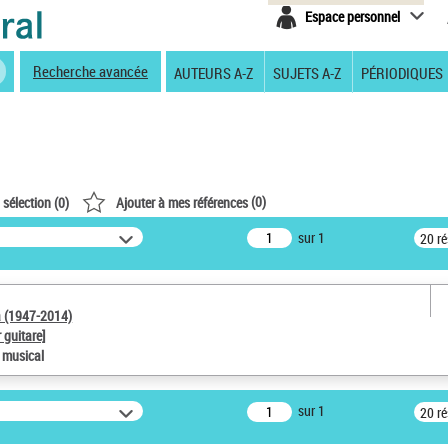
Espace personnel
Recherche avancée
AUTEURS A-Z
SUJETS A-Z
PÉRIODIQUES
(
0
)
 sélection (
0
)
Ajouter à mes références
sur 1
20 r
a (1947-2014)
 guitare]
e musical
sur 1
20 r