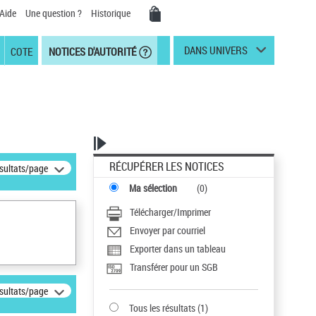
Aide
Une question ?
Historique
DANS UNIVERS
COTE
NOTICES D'AUTORITÉ
RÉCUPÉRER LES NOTICES
ésultats/page
Ma sélection
(
0
)
Télécharger/Imprimer
Envoyer par courriel
Exporter dans un tableau
Transférer pour un SGB
ésultats/page
Tous les résultats
(
1
)