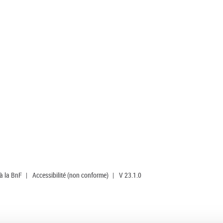
 à la BnF
|
Accessibilité (non conforme)
|
V 23.1.0