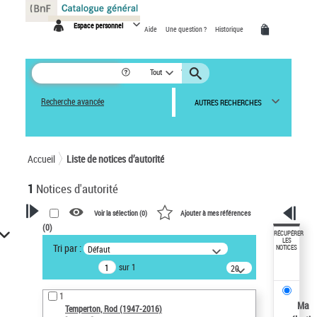
Panneau de gestion des cookies
Espace personnel
Aide
Une question ?
Historique
Tout
Recherche avancée
AUTRES RECHERCHES
Accueil
Liste de notices d’autorité
1
Notices d'autorité
Voir la sélection (
0
)
Ajouter à mes références
(
0
)
VOTRE RECHERCHE
RÉCUPÉRER
LES
Tri par :
Défaut
NOTICES
Recherche avancée dans les
sur 1
notices d’autorité
20
résultats/page
Œuvres liées à l'auteur :
1
Temperton, Rod (1947-2016)
Ma
Temperton, Rod (1947-2016)