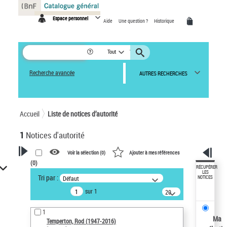
Panneau de gestion des cookies
Espace personnel
Aide
Une question ?
Historique
Tout
Recherche avancée
AUTRES RECHERCHES
Accueil
Liste de notices d’autorité
1
Notices d'autorité
Voir la sélection (
0
)
Ajouter à mes références
(
0
)
VOTRE RECHERCHE
RÉCUPÉRER
LES
Tri par :
Défaut
NOTICES
Recherche avancée dans les
sur 1
notices d’autorité
20
résultats/page
Œuvres liées à l'auteur :
1
Temperton, Rod (1947-2016)
Ma
Temperton, Rod (1947-2016)