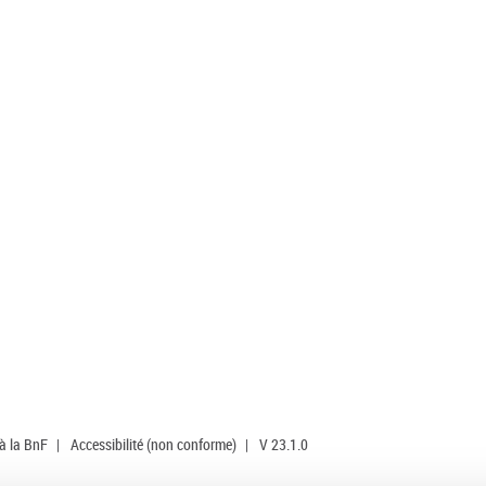
 à la BnF
|
Accessibilité (non conforme)
|
V 23.1.0