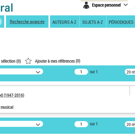
Espace personnel
Recherche avancée
AUTEURS A-Z
SUJETS A-Z
PÉRIODIQUES
(
0
)
 sélection (
0
)
Ajouter à mes références
sur 1
20 r
od (1947-2016)
e musical
sur 1
20 r