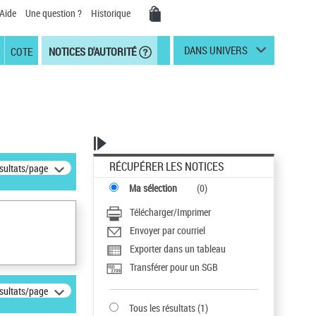
Aide
Une question ?
Historique
DANS UNIVERS
COTE
NOTICES D'AUTORITÉ
RÉCUPÉRER LES NOTICES
ésultats/page
Ma sélection
(
0
)
Télécharger/Imprimer
Envoyer par courriel
Exporter dans un tableau
Transférer pour un SGB
ésultats/page
Tous les résultats
(
1
)