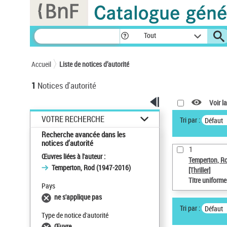
Panneau de gestion des cookies
Tout
Accueil
Liste de notices d’autorité
1
Notices d'autorité
Voir la
VOTRE RECHERCHE
Tri par :
Défaut
Recherche avancée dans les
notices d’autorité
1
Œuvres liées à l'auteur :
Temperton, R
Temperton, Rod (1947-2016)
[Thriller]
Titre uniform
Pays
ne s'applique pas
Tri par :
Défaut
Type de notice d'autorité
Œuvre