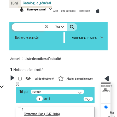
Panneau de gestion des cookies
Espace personnel
Aide
Une question ?
Historique
Tout
Recherche avancée
AUTRES RECHERCHES
Accueil
Liste de notices d’autorité
1
Notices d'autorité
Voir la sélection (
0
)
Ajouter à mes références
(
0
)
VOTRE RECHERCHE
RÉCUPÉRER
LES
Tri par :
Défaut
NOTICES
Recherche avancée dans les
sur 1
notices d’autorité
20
résultats/page
Œuvres liées à l'auteur :
1
Temperton, Rod (1947-2016)
Ma
Temperton, Rod (1947-2016)