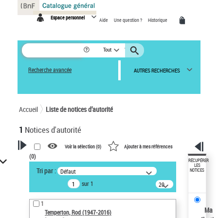
Panneau de gestion des cookies
Espace personnel
Aide
Une question ?
Historique
Tout
Recherche avancée
AUTRES RECHERCHES
Accueil
Liste de notices d’autorité
1
Notices d'autorité
Voir la sélection (
0
)
Ajouter à mes références
(
0
)
VOTRE RECHERCHE
RÉCUPÉRER
LES
Tri par :
Défaut
NOTICES
Recherche avancée dans les
sur 1
notices d’autorité
20
résultats/page
Œuvres liées à l'auteur :
1
Temperton, Rod (1947-2016)
Ma
Temperton, Rod (1947-2016)