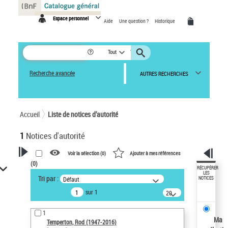
Panneau de gestion des cookies
Espace personnel
Aide
Une question ?
Historique
Tout
Recherche avancée
AUTRES RECHERCHES
Accueil
Liste de notices d’autorité
1
Notices d'autorité
Voir la sélection (
0
)
Ajouter à mes références
(
0
)
VOTRE RECHERCHE
RÉCUPÉRER
LES
Tri par :
Défaut
NOTICES
Recherche avancée dans les
sur 1
notices d’autorité
20
résultats/page
Œuvres liées à l'auteur :
1
Temperton, Rod (1947-2016)
Ma
Temperton, Rod (1947-2016)