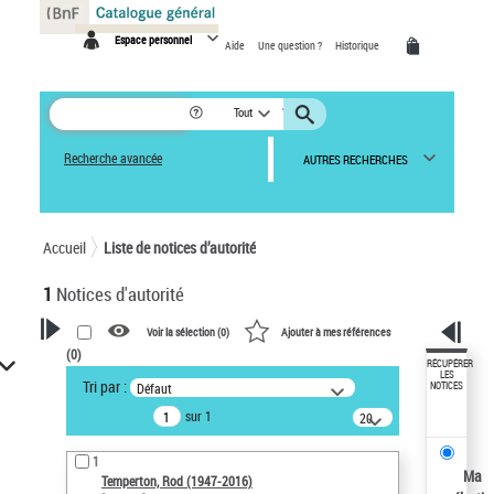
Panneau de gestion des cookies
Espace personnel
Aide
Une question ?
Historique
Tout
Recherche avancée
AUTRES RECHERCHES
Accueil
Liste de notices d’autorité
1
Notices d'autorité
Voir la sélection (
0
)
Ajouter à mes références
(
0
)
VOTRE RECHERCHE
RÉCUPÉRER
LES
Tri par :
Défaut
NOTICES
Recherche avancée dans les
sur 1
notices d’autorité
20
résultats/page
Œuvres liées à l'auteur :
1
Temperton, Rod (1947-2016)
Ma
Temperton, Rod (1947-2016)