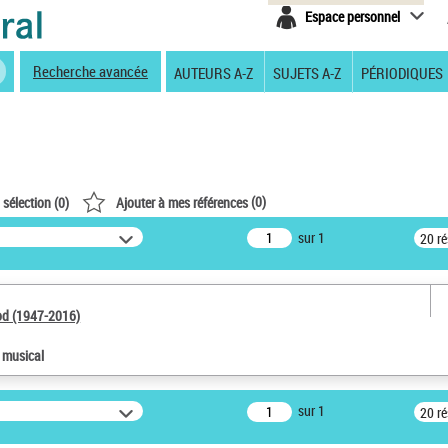
Espace personnel
Recherche avancée
AUTEURS A-Z
SUJETS A-Z
PÉRIODIQUES
(
0
)
 sélection (
0
)
Ajouter à mes références
sur 1
20 r
od (1947-2016)
e musical
sur 1
20 r