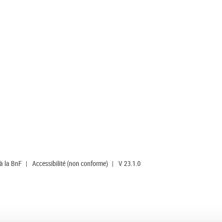
 à la BnF
|
Accessibilité (non conforme)
|
V 23.1.0