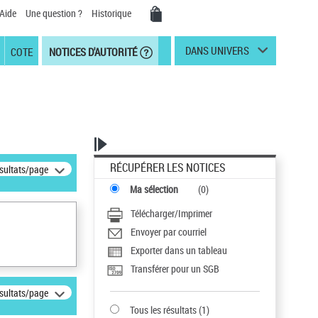
Aide
Une question ?
Historique
DANS UNIVERS
COTE
NOTICES D'AUTORITÉ
RÉCUPÉRER LES NOTICES
ésultats/page
Ma sélection
(
0
)
Télécharger/Imprimer
Envoyer par courriel
Exporter dans un tableau
Transférer pour un SGB
ésultats/page
Tous les résultats
(
1
)