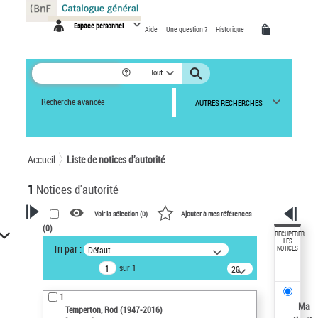
Panneau de gestion des cookies
Espace personnel
Aide
Une question ?
Historique
Tout
Recherche avancée
AUTRES RECHERCHES
Accueil
Liste de notices d’autorité
1
Notices d'autorité
Voir la sélection (
0
)
Ajouter à mes références
(
0
)
VOTRE RECHERCHE
RÉCUPÉRER
LES
Tri par :
Défaut
NOTICES
Recherche avancée dans les
sur 1
notices d’autorité
20
résultats/page
Œuvres liées à l'auteur :
1
Temperton, Rod (1947-2016)
Ma
Temperton, Rod (1947-2016)