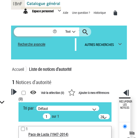
Panneau de gestion des cookies
Espace personnel
Aide
Une question ?
Historique
Tout
Recherche avancée
AUTRES RECHERCHES
Accueil
Liste de notices d’autorité
1
Notices d'autorité
Voir la sélection (
0
)
Ajouter à mes références
(
0
)
VOTRE RECHERCHE
RÉCUPÉRER
LES
Tri par :
Défaut
NOTICES
Recherche avancée dans les
sur 1
notices d’autorité
20
résultats/page
Œuvres liées à l'auteur :
1
Paco de Lucía (1947-2014)
Ma
Paco de Lucía (1947-2014)