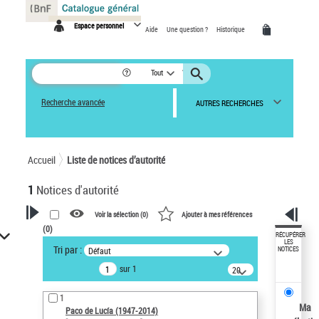
Panneau de gestion des cookies
Espace personnel
Aide
Une question ?
Historique
Tout
Recherche avancée
AUTRES RECHERCHES
Accueil
Liste de notices d’autorité
1
Notices d'autorité
Voir la sélection (
0
)
Ajouter à mes références
(
0
)
VOTRE RECHERCHE
RÉCUPÉRER
LES
Tri par :
Défaut
NOTICES
Recherche avancée dans les
sur 1
notices d’autorité
20
résultats/page
Œuvres liées à l'auteur :
1
Paco de Lucía (1947-2014)
Ma
Paco de Lucía (1947-2014)