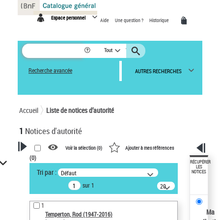
Panneau de gestion des cookies
Espace personnel
Aide
Une question ?
Historique
Tout
Recherche avancée
AUTRES RECHERCHES
Accueil
Liste de notices d’autorité
1
Notices d'autorité
Voir la sélection (
0
)
Ajouter à mes références
(
0
)
VOTRE RECHERCHE
RÉCUPÉRER
LES
Tri par :
Défaut
NOTICES
Recherche avancée dans les
sur 1
notices d’autorité
20
résultats/page
Œuvres liées à l'auteur :
1
Temperton, Rod (1947-2016)
Ma
Temperton, Rod (1947-2016)