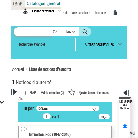
Panneau de gestion des cookies
Espace personnel
Aide
Une question ?
Historique
Tout
Recherche avancée
AUTRES RECHERCHES
Accueil
Liste de notices d’autorité
1
Notices d'autorité
Voir la sélection (
0
)
Ajouter à mes références
(
0
)
VOTRE RECHERCHE
RÉCUPÉRER
LES
Tri par :
Défaut
NOTICES
Recherche avancée dans les
sur 1
notices d’autorité
20
résultats/page
Œuvres liées à l'auteur :
1
Temperton, Rod (1947-2016)
Ma
Temperton, Rod (1947-2016)