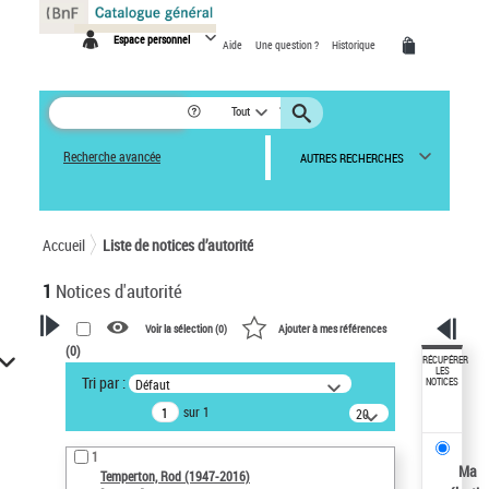
Panneau de gestion des cookies
Espace personnel
Aide
Une question ?
Historique
Tout
Recherche avancée
AUTRES RECHERCHES
Accueil
Liste de notices d’autorité
1
Notices d'autorité
Voir la sélection (
0
)
Ajouter à mes références
(
0
)
VOTRE RECHERCHE
RÉCUPÉRER
LES
Tri par :
Défaut
NOTICES
Recherche avancée dans les
sur 1
notices d’autorité
20
résultats/page
Œuvres liées à l'auteur :
1
Temperton, Rod (1947-2016)
Ma
Temperton, Rod (1947-2016)