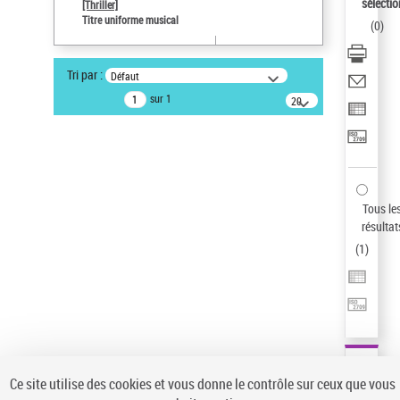
sélectio
[Thriller]
Pays
Titre uniforme musical
(
0
)
ne s'applique pas
Sauvegarder votre recherche
Tri par :
Défaut
AFFINER
sur 1
20
résultats/page
Type de notice d'autorité
Œuvre
(1)
Titre uniforme musical
(1)
Statut de la notice d’autorité
Tous le
résultat
Pays
(
1
)
Auteur d’œuvre
Ce site utilise des cookies et vous donne le contrôle sur ceux que vous