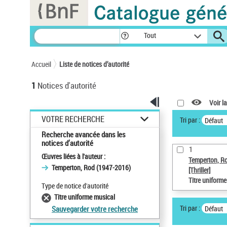
Panneau de gestion des cookies
Tout
Accueil
Liste de notices d’autorité
1
Notices d'autorité
Voir la
VOTRE RECHERCHE
Tri par :
Défaut
Recherche avancée dans les
notices d’autorité
1
Œuvres liées à l'auteur :
Temperton, R
Temperton, Rod (1947-2016)
[Thriller]
Titre uniform
Type de notice d'autorité
Titre uniforme musical
Tri par :
Défaut
Sauvegarder votre recherche