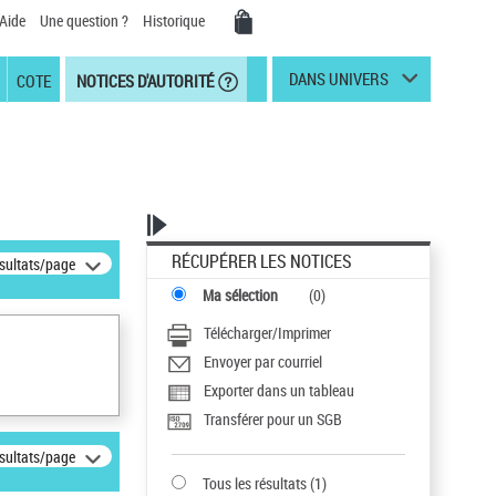
Aide
Une question ?
Historique
DANS UNIVERS
COTE
NOTICES D'AUTORITÉ
RÉCUPÉRER LES NOTICES
ésultats/page
Ma sélection
(
0
)
Télécharger/Imprimer
Envoyer par courriel
Exporter dans un tableau
Transférer pour un SGB
ésultats/page
Tous les résultats
(
1
)