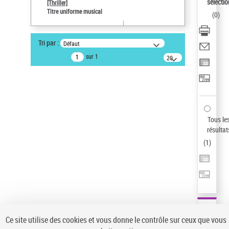
sélectio
[Thriller]
Auteur d’œuvre
Titre uniforme musical
(
0
)
Temperton, Rod (1947-2016)
Pays
Tri par :
Défaut
ne s'applique pas
sur 1
20
résultats/page
Statut de la notice d’autorité
Notice élémentaire
Sauvegarder votre recherche
AFFINER
Tous le
Type de notice d'autorité
résultat
(
1
)
Œuvre
(1)
Titre uniforme musical
(1)
Statut de la notice d’autorité
Pays
Auteur d’œuvre
Ce site utilise des cookies et vous donne le contrôle sur ceux que vous