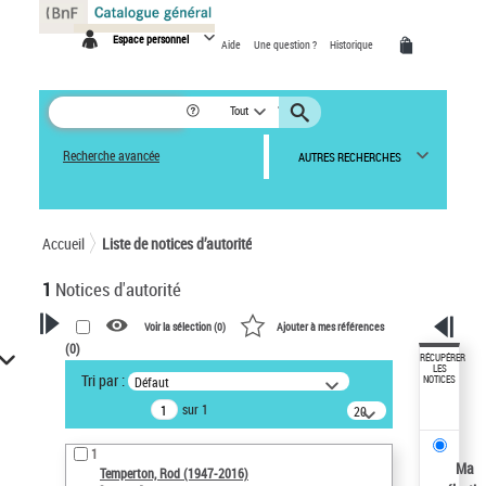
Panneau de gestion des cookies
Espace personnel
Aide
Une question ?
Historique
Tout
Recherche avancée
AUTRES RECHERCHES
Accueil
Liste de notices d’autorité
1
Notices d'autorité
Voir la sélection (
0
)
Ajouter à mes références
(
0
)
VOTRE RECHERCHE
RÉCUPÉRER
LES
Tri par :
Défaut
NOTICES
Recherche avancée dans les
sur 1
notices d’autorité
20
résultats/page
Œuvres liées à l'auteur :
1
Temperton, Rod (1947-2016)
Ma
Temperton, Rod (1947-2016)