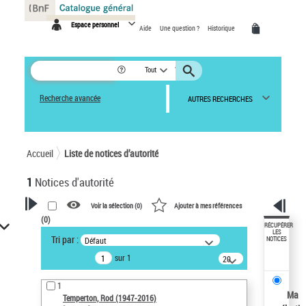
Panneau de gestion des cookies
Espace personnel
Aide
Une question ?
Historique
Tout
Recherche avancée
AUTRES RECHERCHES
Accueil
Liste de notices d’autorité
1
Notices d'autorité
Voir la sélection (
0
)
Ajouter à mes références
(
0
)
VOTRE RECHERCHE
RÉCUPÉRER
LES
Tri par :
Défaut
NOTICES
Recherche avancée dans les
sur 1
notices d’autorité
20
résultats/page
Œuvres liées à l'auteur :
1
Temperton, Rod (1947-2016)
Ma
Temperton, Rod (1947-2016)