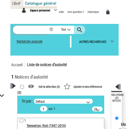
Panneau de gestion des cookies
Espace personnel
Aide
Une question ?
Historique
Tout
Recherche avancée
AUTRES RECHERCHES
Accueil
Liste de notices d’autorité
1
Notices d'autorité
Voir la sélection (
0
)
Ajouter à mes références
(
0
)
VOTRE RECHERCHE
RÉCUPÉRER
LES
Tri par :
Défaut
NOTICES
Recherche avancée dans les
sur 1
notices d’autorité
20
résultats/page
Œuvres liées à l'auteur :
1
Temperton, Rod (1947-2016)
Ma
Temperton, Rod (1947-2016)