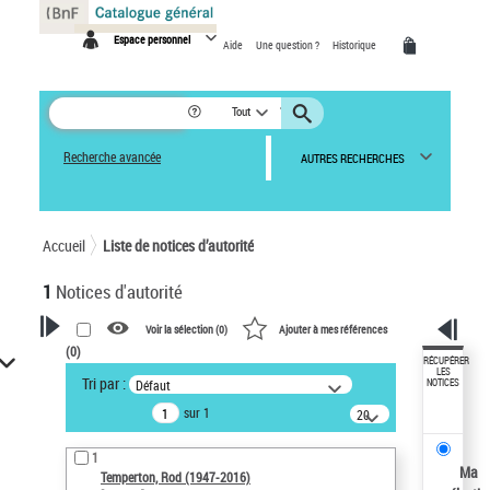
Panneau de gestion des cookies
Espace personnel
Aide
Une question ?
Historique
Tout
Recherche avancée
AUTRES RECHERCHES
Accueil
Liste de notices d’autorité
1
Notices d'autorité
Voir la sélection (
0
)
Ajouter à mes références
(
0
)
VOTRE RECHERCHE
RÉCUPÉRER
LES
Tri par :
Défaut
NOTICES
Recherche avancée dans les
sur 1
notices d’autorité
20
résultats/page
Œuvres liées à l'auteur :
1
Temperton, Rod (1947-2016)
Ma
Temperton, Rod (1947-2016)