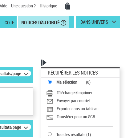
Aide
Une question ?
Historique
DANS UNIVERS
COTE
NOTICES D'AUTORITÉ
RÉCUPÉRER LES NOTICES
ésultats/page
Ma sélection
(
0
)
Télécharger/Imprimer
Envoyer par courriel
Exporter dans un tableau
Transférer pour un SGB
ésultats/page
Tous les résultats
(
1
)