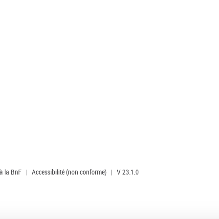
 à la BnF
|
Accessibilité (non conforme)
|
V 23.1.0