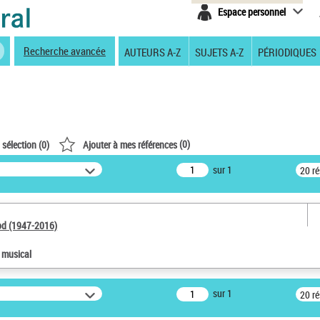
Espace personnel
Recherche avancée
AUTEURS A-Z
SUJETS A-Z
PÉRIODIQUES
(
0
)
 sélection (
0
)
Ajouter à mes références
sur 1
20 r
od (1947-2016)
e musical
sur 1
20 r