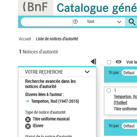
Panneau de gestion des cookies
Tout
Accueil
Liste de notices d’autorité
1
Notices d'autorité
Voir la
VOTRE RECHERCHE
Tri par :
Défaut
Recherche avancée dans les
notices d’autorité
1
Œuvres liées à l'auteur :
Temperton, R
Temperton, Rod (1947-2016)
[Thriller]
Titre uniform
Type de notice d'autorité
Titre uniforme musical
Tri par :
Œuvre
Défaut
Statut de la notice d’autorité