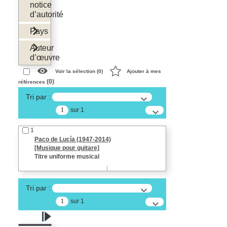
notice
d’autorité
Pays
Auteur
d’œuvre
Voir la sélection (
0
)
Ajouter à mes
(
0
)
références
Tri par :
sur 1
1
Paco de Lucía (1947-2014)
[Musique pour guitare]
Titre uniforme musical
Tri par :
sur 1