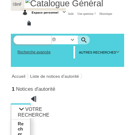
Panneau de gestion des cookies
Espace personnel
Aide
Une question ?
Historique
Recherche avancée
AUTRES RECHERCHES
Accueil
Liste de notices d’autorité
1
Notices d'autorité
VOTRE
RECHERCHE
Re
ch
er