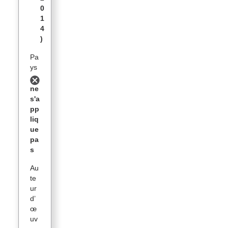
0
1
4
)
Pa
ys
ne
s'a
pp
liq
ue
pa
s
Au
te
ur
d’
œ
uv