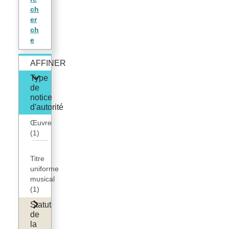
ch
er
ch
e
AFFINER
Type
de
notice
d'autorité
Œuvre
(1)
Titre
uniforme
musical
(1)
Statut
de
la