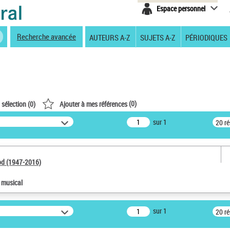
Espace personnel
Recherche avancée
AUTEURS A-Z
SUJETS A-Z
PÉRIODIQUES
(
0
)
 sélection (
0
)
Ajouter à mes références
sur 1
20 r
od (1947-2016)
e musical
sur 1
20 r