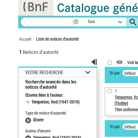
Panneau de gestion des cookies
Tout
Accueil
Liste de notices d’autorité
1
Notices d'autorité
Voir la
VOTRE RECHERCHE
Tri par :
Défaut
Recherche avancée dans les
notices d’autorité
1
Œuvres liées à l'auteur :
Temperton, R
Temperton, Rod (1947-2016)
[Thriller]
Titre uniform
Type de notice d'autorité
Œuvre
Tri par :
Défaut
Auteur d’œuvre
Temperton, Rod (1947-2016)