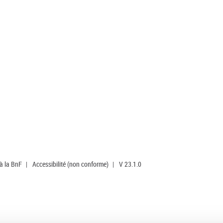
 à la BnF
|
Accessibilité (non conforme)
|
V 23.1.0