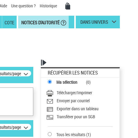
Aide
Une question ?
Historique
DANS UNIVERS
COTE
NOTICES D'AUTORITÉ
RÉCUPÉRER LES NOTICES
ésultats/page
Ma sélection
(
0
)
Télécharger/Imprimer
Envoyer par courriel
Exporter dans un tableau
Transférer pour un SGB
ésultats/page
Tous les résultats
(
1
)