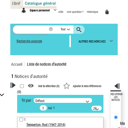
Panneau de gestion des cookies
Espace personnel
Aide
Une question ?
Historique
Tout
Recherche avancée
AUTRES RECHERCHES
Accueil
Liste de notices d’autorité
1
Notices d'autorité
Voir la sélection (
0
)
Ajouter à mes références
(
0
)
VOTRE RECHERCHE
RÉCUPÉRER
LES
Tri par :
Défaut
NOTICES
Recherche avancée dans les
sur 1
notices d’autorité
20
résultats/page
Œuvres liées à l'auteur :
1
Temperton, Rod (1947-2016)
Ma
Temperton, Rod (1947-2016)