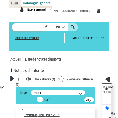
Panneau de gestion des cookies
Espace personnel
Aide
Une question ?
Historique
Tout
Recherche avancée
AUTRES RECHERCHES
Accueil
Liste de notices d’autorité
1
Notices d'autorité
Voir la sélection (
0
)
Ajouter à mes références
(
0
)
VOTRE RECHERCHE
RÉCUPÉRER
LES
Tri par :
Défaut
NOTICES
Recherche avancée dans les
sur 1
notices d’autorité
20
résultats/page
Œuvres liées à l'auteur :
1
Temperton, Rod (1947-2016)
Ma
Temperton, Rod (1947-2016)