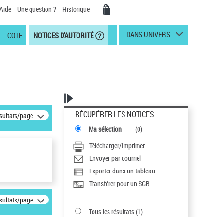
Aide
Une question ?
Historique
DANS UNIVERS
COTE
NOTICES D'AUTORITÉ
RÉCUPÉRER LES NOTICES
ésultats/page
Ma sélection
(
0
)
Télécharger/Imprimer
Envoyer par courriel
Exporter dans un tableau
Transférer pour un SGB
ésultats/page
Tous les résultats
(
1
)