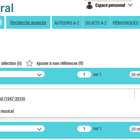
Espace personnel
Recherche avancée
AUTEURS A-Z
SUJETS A-Z
PÉRIODIQUES
(
0
)
 sélection (
0
)
Ajouter à mes références
sur 1
20 r
od (1947-2016)
e musical
sur 1
20 r