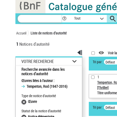
Panneau de gestion des cookies
Tout
Accueil
Liste de notices d’autorité
1
Notices d'autorité
Voir la
VOTRE RECHERCHE
Tri par :
Défaut
Recherche avancée dans les
notices d’autorité
1
Œuvres liées à l'auteur :
Temperton, R
Temperton, Rod (1947-2016)
[Thriller]
Titre uniform
Type de notice d'autorité
Œuvre
Tri par :
Défaut
Statut de la notice d’autorité
Notice élémentaire