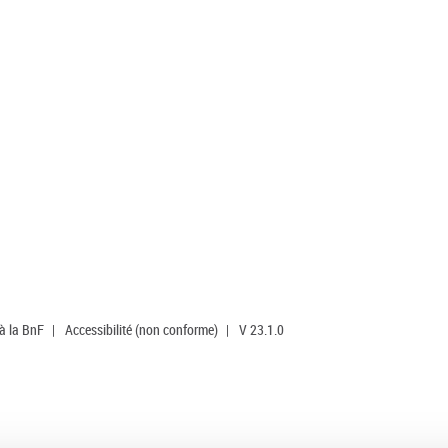
 à la BnF
|
Accessibilité (non conforme)
|
V 23.1.0