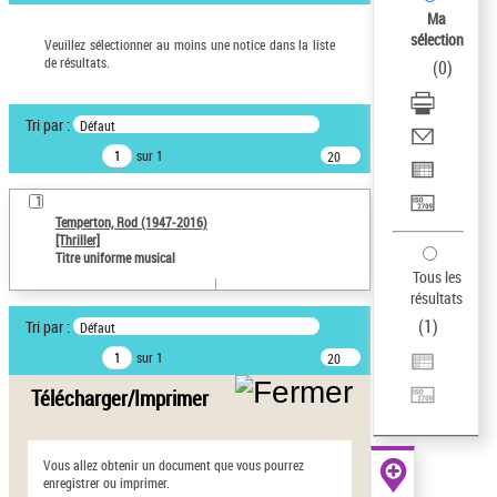
Ma
Œuvres liées à l'auteur :
sélection
Veuillez sélectionner au moins une notice dans la liste
Temperton, Rod (1947-2016)
de résultats.
(
0
)
Sauvegarder votre
recherche
Tri par :
Défaut
AFFINER
sur 1
20
résultats/page
Type de notice d'autorité
1
Temperton, Rod (1947-2016)
Œuvre
(1)
[Thriller]
Titre uniforme musical
Titre uniforme musical
(1)
Tous les
résultats
Statut de la notice
d’autorité
(
1
)
Tri par :
Défaut
sur 1
20
Pays
résultats/page
Télécharger/Imprimer
Auteur d’œuvre
Vous allez obtenir un document que vous pourrez
enregistrer ou imprimer.