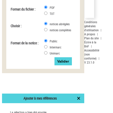
PDF
Format du fichier :
TXT
Conditions
notices abrégées
Choisir :
générales
d'utilisation
|
notices complètes
A propos
|
Plan du site
|
Public
Écrire à la
Format de la notice :
BnF
|
Intermarc
Accessibilité
Unimarc
(non
conforme)
|
V 23.1.0
Ajouter à mes références
La sélection a bien été ajoutée.