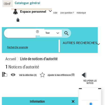
Panneau de gestion des cookies
Espace personnel
Aide
Une question ?
Historique
Tout
AUTRES RECHERCHES
Recherche avancée
Accueil
Liste de notices d’autorité
1
Notices d'autorité
(
0
)
Voir la sélection (
0
)
Ajouter à mes références
RÉCUPÉRER LES
VOTRE RECHERCHE
NOTICES
Recherche avancée dans les
notices d’autorité
Information