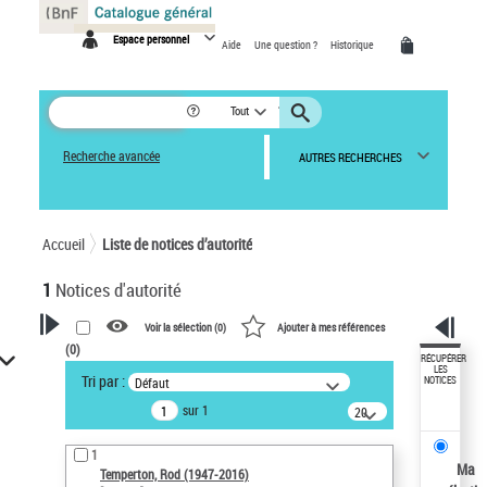
Panneau de gestion des cookies
Espace personnel
Aide
Une question ?
Historique
Tout
Recherche avancée
AUTRES RECHERCHES
Accueil
Liste de notices d’autorité
1
Notices d'autorité
Voir la sélection (
0
)
Ajouter à mes références
(
0
)
VOTRE RECHERCHE
RÉCUPÉRER
LES
Tri par :
Défaut
NOTICES
Recherche avancée dans les
sur 1
notices d’autorité
20
résultats/page
Œuvres liées à l'auteur :
1
Temperton, Rod (1947-2016)
Ma
Temperton, Rod (1947-2016)