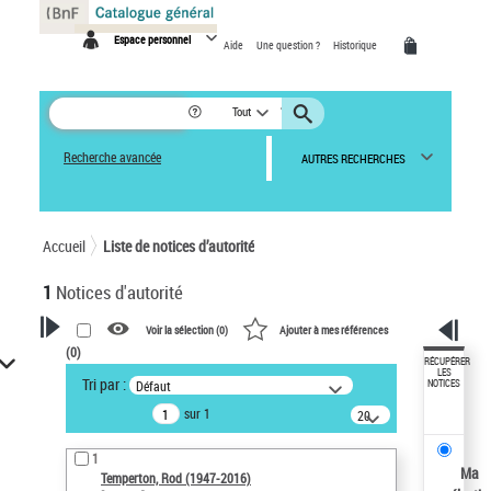
Panneau de gestion des cookies
Espace personnel
Aide
Une question ?
Historique
Tout
Recherche avancée
AUTRES RECHERCHES
Accueil
Liste de notices d’autorité
1
Notices d'autorité
Voir la sélection (
0
)
Ajouter à mes références
(
0
)
VOTRE RECHERCHE
RÉCUPÉRER
LES
Tri par :
Défaut
NOTICES
Recherche avancée dans les
sur 1
notices d’autorité
20
résultats/page
Œuvres liées à l'auteur :
1
Temperton, Rod (1947-2016)
Ma
Temperton, Rod (1947-2016)