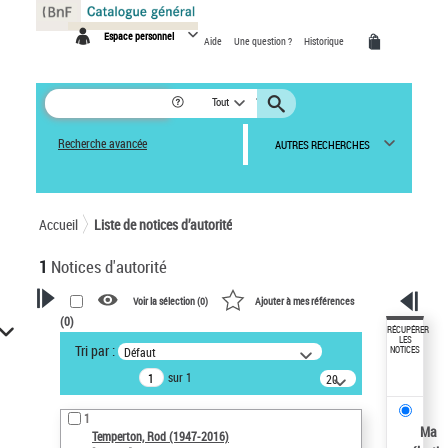
Panneau de gestion des cookies
Espace personnel
Aide
Une question ?
Historique
Tout
Recherche avancée
AUTRES RECHERCHES
Accueil
Liste de notices d’autorité
1
Notices d'autorité
Voir la sélection (
0
)
Ajouter à mes références
(
0
)
VOTRE RECHERCHE
RÉCUPÉRER
LES
Tri par :
Défaut
NOTICES
Recherche avancée dans les
sur 1
notices d’autorité
20
résultats/page
Œuvres liées à l'auteur :
1
Temperton, Rod (1947-2016)
Ma
Temperton, Rod (1947-2016)