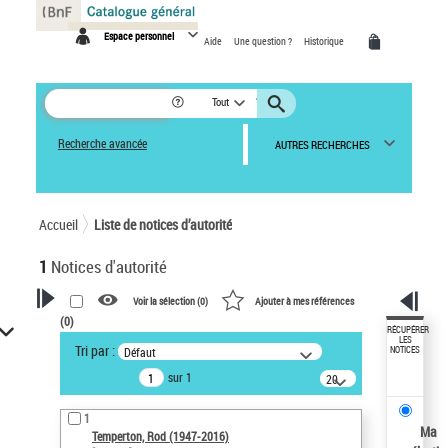
Panneau de gestion des cookies
Espace personnel
Aide
Une question ?
Historique
Tout
Recherche avancée
AUTRES RECHERCHES
Accueil
Liste de notices d’autorité
1
Notices d'autorité
Voir la sélection (
0
)
Ajouter à mes références
(
0
)
VOTRE RECHERCHE
RÉCUPÉRER
LES
Tri par :
Défaut
NOTICES
Recherche avancée dans les
sur 1
notices d’autorité
20
résultats/page
Œuvres liées à l'auteur :
1
Temperton, Rod (1947-2016)
Ma
Temperton, Rod (1947-2016)