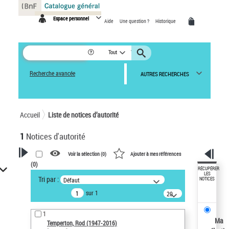
Panneau de gestion des cookies
Espace personnel
Aide
Une question ?
Historique
Tout
Recherche avancée
AUTRES RECHERCHES
Accueil
Liste de notices d’autorité
1
Notices d'autorité
Voir la sélection (
0
)
Ajouter à mes références
(
0
)
VOTRE RECHERCHE
RÉCUPÉRER
LES
Tri par :
Défaut
NOTICES
Recherche avancée dans les
sur 1
notices d’autorité
20
résultats/page
Œuvres liées à l'auteur :
1
Temperton, Rod (1947-2016)
Ma
Temperton, Rod (1947-2016)