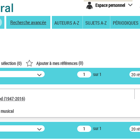
Espace personnel
Recherche avancée
AUTEURS A-Z
SUJETS A-Z
PÉRIODIQUES
(
0
)
 sélection (
0
)
Ajouter à mes références
sur 1
20 r
od (1947-2016)
e musical
sur 1
20 r