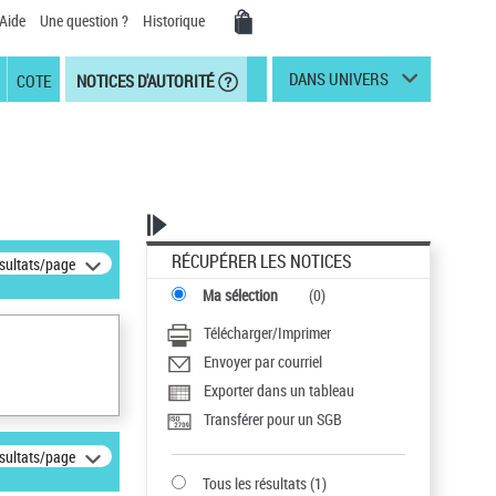
Aide
Une question ?
Historique
DANS UNIVERS
COTE
NOTICES D'AUTORITÉ
RÉCUPÉRER LES NOTICES
ésultats/page
Ma sélection
(
0
)
Télécharger/Imprimer
Envoyer par courriel
Exporter dans un tableau
Transférer pour un SGB
ésultats/page
Tous les résultats
(
1
)