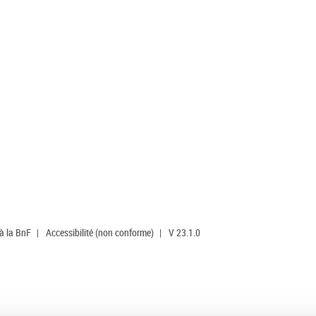
 à la BnF
|
Accessibilité (non conforme)
|
V 23.1.0