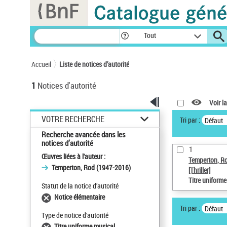
Panneau de gestion des cookies
Tout
Accueil
Liste de notices d’autorité
1
Notices d'autorité
Voir la
VOTRE RECHERCHE
Tri par :
Défaut
Recherche avancée dans les
notices d’autorité
1
Œuvres liées à l'auteur :
Temperton, R
Temperton, Rod (1947-2016)
[Thriller]
Titre uniform
Statut de la notice d’autorité
Notice élémentaire
Tri par :
Défaut
Type de notice d'autorité
Titre uniforme musical