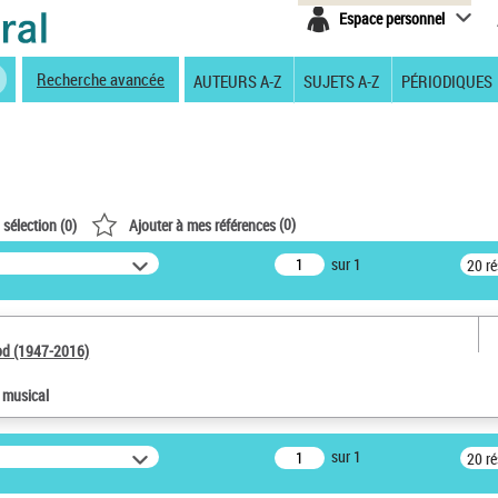
Espace personnel
Recherche avancée
AUTEURS A-Z
SUJETS A-Z
PÉRIODIQUES
(
0
)
 sélection (
0
)
Ajouter à mes références
sur 1
20 r
od (1947-2016)
e musical
sur 1
20 r