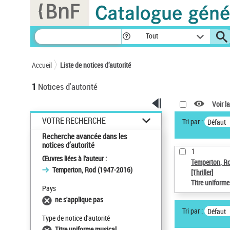
Panneau de gestion des cookies
Tout
Accueil
Liste de notices d’autorité
1
Notices d'autorité
Voir la
VOTRE RECHERCHE
Tri par :
Défaut
Recherche avancée dans les
notices d’autorité
1
Œuvres liées à l'auteur :
Temperton, R
Temperton, Rod (1947-2016)
[Thriller]
Titre uniform
Pays
ne s'applique pas
Tri par :
Défaut
Type de notice d'autorité
Titre uniforme musical