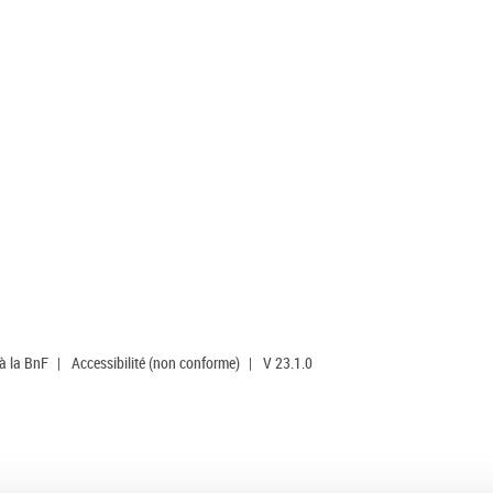
 à la BnF
|
Accessibilité (non conforme)
|
V 23.1.0