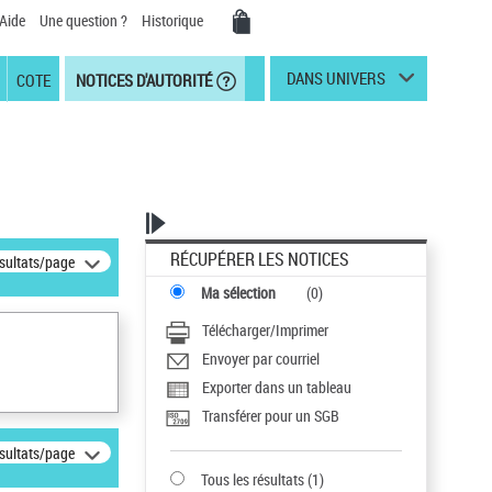
Aide
Une question ?
Historique
DANS UNIVERS
COTE
NOTICES D'AUTORITÉ
RÉCUPÉRER LES NOTICES
ésultats/page
Ma sélection
(
0
)
Télécharger/Imprimer
Envoyer par courriel
Exporter dans un tableau
Transférer pour un SGB
ésultats/page
Tous les résultats
(
1
)